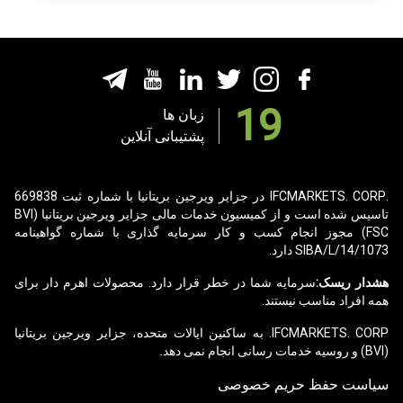
19
زبان ها
پشتیبانی آنلاین
.IFCMARKETS. CORP در جزایر ویرجین بریتانیا با شماره ثبت 669838
تاسیس شده است و از کمیسیون خدمات مالی جزایر ویرجین بریتانیا (BVI
FSC) مجوز انجام کسب و کار سرمایه گذاری با
شماره گواهینامه
SIBA/L/14/1073
دارد.
هشدار ریسک:
سرمایه شما در خطر قرار دارد. محصولات اهرم دار برای
همه افراد مناسب نیستند.
IFCMARKETS. CORP. به ساکنین ایالات متحده، جزایر ویرجین بریتانیا
(BVI) و روسیه خدمات رسانی انجام نمی دهد.
سیاست حفظ حریم خصوصی