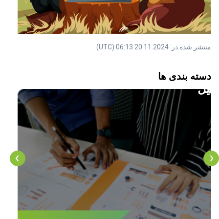
منتشر شده در: 20.11.2024 06:13 (UTC)
له
مقاله
دسته بندی ها
دادهای
36
آموز
CF
‹
›