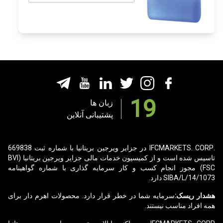
19
زبان ها
پشتیبانی آنلاین
.IFCMARKETS. CORP در جزایر ویرجین بریتانیا با شماره ثبت 669838
تاسیس شده است و از کمیسیون خدمات مالی جزایر ویرجین بریتانیا (BVI
FSC) مجوز انجام کسب و کار سرمایه گذاری با
شماره گواهینامه
SIBA/L/14/1073
دارد.
هشدار ریسک:
سرمایه شما در خطر قرار دارد. محصولات اهرم دار برای
همه افراد مناسب نیستند.
IFCMARKETS. CORP. به ساکنین ایالات متحده، جزایر ویرجین بریتانیا