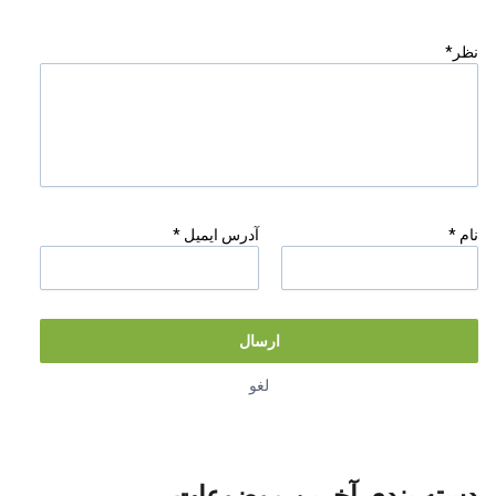
نظر*
نام *
آدرس ایمیل *
ارسال
لغو
به عنوان IB به اشتراک بگذارید
دسته بندی آخرین موضوعات