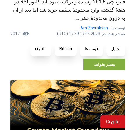
فیبوناچی 261.8 رسیده و برگشته بود. اندیکاتور RSI در
هفتۀ گذشته وارد محدودۀ سقف خرید شد اما بعد از آن
به درون محدودۀ خنثی...
نویسنده:
Ara Zohrabyan
منتشر شده در: 17.04.2023 17:39 (UTC)
2017
تحلیل
قیمت ها
Bitcoin
crypto
بیشتر بخوانید
Crypto