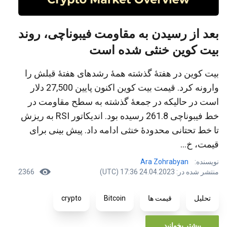
بعد از رسیدن به مقاومت فیبوناچی، روند
بیت کوین خنثی شده است
بیت کوین در هفتۀ گذشته همۀ رشدهای هفتۀ قبلش را
وارونه کرد. قیمت بیت کوین اکنون پایین 27,500 دلار
است در حالیکه در جمعۀ گذشته به سطح مقاومت در
خط فیبوناچی 261.8 رسیده بود. اندیکاتور RSI به ریزش
تا خط تحتانی محدودۀ خنثی ادامه داد. پیش بینی برای
قیمت، خ...
نویسنده:
Ara Zohrabyan
منتشر شده در: 24.04.2023 17:36 (UTC)
2366
تحلیل
قیمت ها
Bitcoin
crypto
بیشتر بخوانید