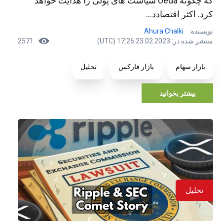
که چگونه Ueda سیاست های پولی را هدایت خواهد
کرد. اکثر اقتصادد...
نویسنده:
Ahura Chalki
منتشر شده در: 23.02.2023 17:26 (UTC)
2571
بازار سهام
بازار فارکس
تحلیل
بیشتر بخوانید
تحلیل