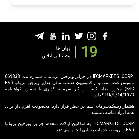
19
زبان ها
پشتیبانی آنلاین
.IFCMARKETS. CORP در جزایر ویرجین بریتانیا با شماره ثبت 669838
تاسیس شده است و از کمیسیون خدمات مالی جزایر ویرجین بریتانیا (BVI
FSC) مجوز انجام کسب و کار سرمایه گذاری با
شماره گواهینامه
SIBA/L/14/1073
دارد.
هشدار ریسک:
سرمایه شما در خطر قرار دارد. محصولات اهرم دار برای
همه افراد مناسب نیستند.
IFCMARKETS. CORP. به ساکنین ایالات متحده، جزایر ویرجین بریتانیا
(BVI) و روسیه خدمات رسانی انجام نمی دهد.