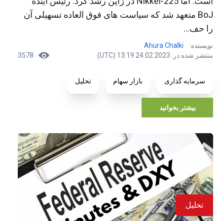
است. اما Nikkei-225 در ژاپن رشد کرد. رئیس آینده
BoJ متعهد شد که سیاست های فوق العاده تسهیلی آن
را حف...
نویسنده:
Ahura Chalki
منتشر شده در: 24.02.2023 13:19 (UTC)
3578
سرمایه گذاری
بازار سهام
تحلیل
بیشتر بخوانید
تحلیل